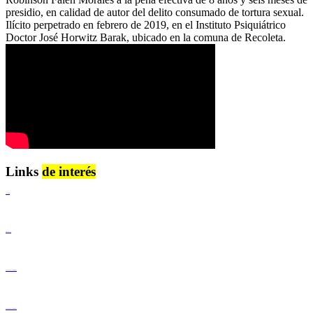
presidio, en calidad de autor del delito consumado de tortura sexual.
Ilícito perpetrado en febrero de 2019, en el Instituto Psiquiátrico
Doctor José Horwitz Barak, ubicado en la comuna de Recoleta.
Links
de interés
Lenguaje Claro
Derechos Humanos
Igualdad de Género y No Discriminación
Igualdad de Género y No Discriminación