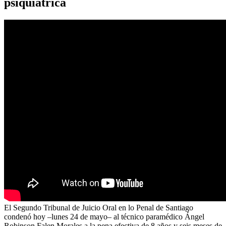
psiquiátrica
El Segundo Tribunal de Juicio Oral en lo Penal de Santiago
condenó hoy –lunes 24 de mayo– al técnico paramédico Ángel
Robinson Falen Morales a la pena efectiva de 8 años y seis meses de