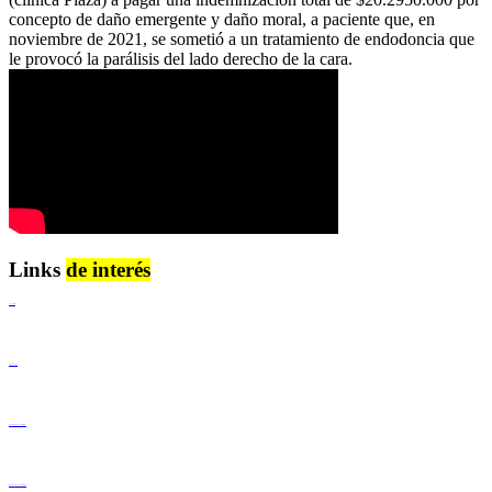
concepto de daño emergente y daño moral, a paciente que, en
noviembre de 2021, se sometió a un tratamiento de endodoncia que
le provocó la parálisis del lado derecho de la cara.
Links
de interés
Lenguaje Claro
Derechos Humanos
Igualdad de Género y No Discriminación
Igualdad de Género y No Discriminación