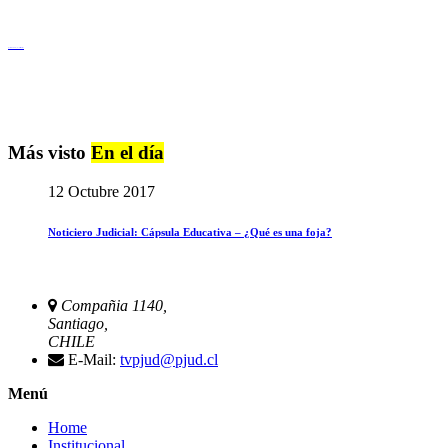
Igualdad de Género y No Discriminación
Más visto
En el día
12 Octubre 2017
Noticiero Judicial: Cápsula Educativa – ¿Qué es una foja?
Compañia 1140,
Santiago,
CHILE
E-Mail:
tvpjud@pjud.cl
Menú
Home
Institucional