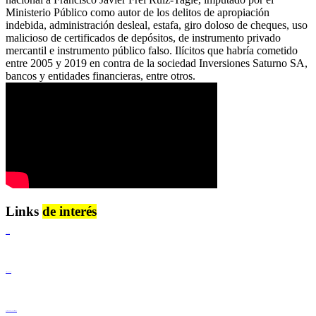
Ministerio Público como autor de los delitos de apropiación
indebida, administración desleal, estafa, giro doloso de cheques, uso
malicioso de certificados de depósitos, de instrumento privado
mercantil e instrumento público falso. Ilícitos que habría cometido
entre 2005 y 2019 en contra de la sociedad Inversiones Saturno SA,
bancos y entidades financieras, entre otros.
Links
de interés
Lenguaje Claro
Derechos Humanos
Igualdad de Género y No Discriminación