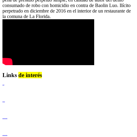
consumado de robo con homicidio en contra de Baolin Luo. Ilícito
perpetrado en diciembre de 2016 en el interior de un restaurante de
la comuna de La Florida.
Links
de interés
Lenguaje Claro
Derechos Humanos
Igualdad de Género y No Discriminación
Igualdad de Género y No Discriminación