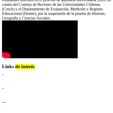
contra del Consejo de Rectores de las Universidades Chilenas
(Cruch) y el Departamento de Evaluación, Medición y Registro
Educacional (Demre), por la suspensión de la prueba de Historia,
Geografía y Ciencias Sociales.
Links
de interés
Lenguaje Claro
Derechos Humanos
Igualdad de Género y No Discriminación