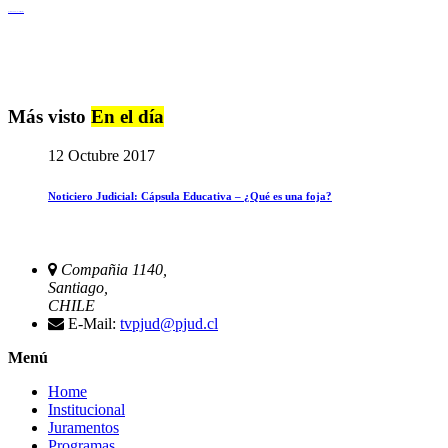
Igualdad de Género y No Discriminación
Más visto
En el día
12 Octubre 2017
Noticiero Judicial: Cápsula Educativa – ¿Qué es una foja?
Compañia 1140,
Santiago,
CHILE
E-Mail:
tvpjud@pjud.cl
Menú
Home
Institucional
Juramentos
Programas