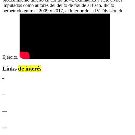
imputados como autores del delito de fraude al fisco. Ilícito
perpetrado entre el 2009 y 2017, al interior de la IV División de
Ejército.
Links
de interés
Lenguaje Claro
Derechos Humanos
Igualdad de Género y No Discriminación
Igualdad de Género y No Discriminación