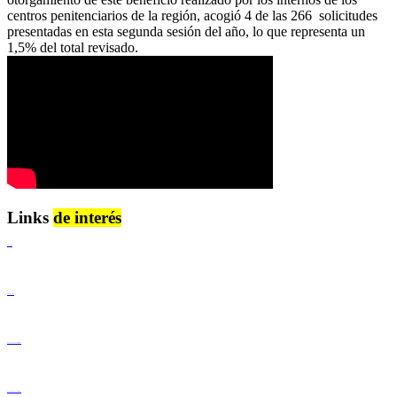
centros penitenciarios de la región, acogió 4 de las 266 solicitudes
presentadas en esta segunda sesión del año, lo que representa un
1,5% del total revisado.
Links
de interés
Lenguaje Claro
Derechos Humanos
Igualdad de Género y No Discriminación
Igualdad de Género y No Discriminación