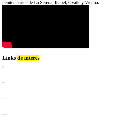
penitenciarios de La Serena, Illapel, Ovalle y Vicuña.
Links
de interés
Lenguaje Claro
Derechos Humanos
Igualdad de Género y No Discriminación
Igualdad de Género y No Discriminación