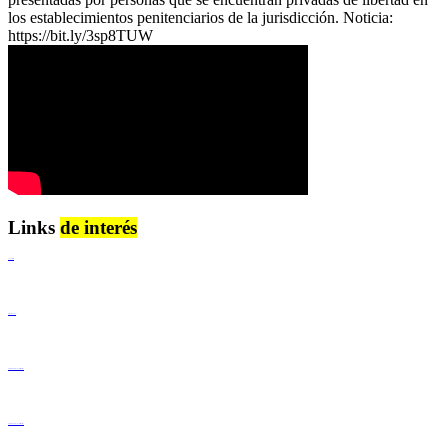
los establecimientos penitenciarios de la jurisdicción. Noticia:
https://bit.ly/3sp8TUW
Links
de interés
Lenguaje Claro
Derechos Humanos
Igualdad de Género y No Discriminación
Igualdad de Género y No Discriminación