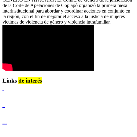
de la Corte de Apelaciones de Copiapó organizó la primera mesa
interinstitucional para abordar y coordinar acciones en conjunto en
la región, con el fin de mejorar el acceso a la justicia de mujeres
víctimas de violencia de género y violencia intrafamiliar.
Links
de interés
Lenguaje Claro
Derechos Humanos
Igualdad de Género y No Discriminación