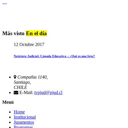
Igualdad de Género y No Discriminación
Más visto
En el día
12 Octubre 2017
Noticiero Judicial: Cápsula Educativa – ¿Qué es una foja?
Compañia 1140,
Santiago,
CHILE
E-Mail:
tvpjud@pjud.cl
Menú
Home
Institucional
Juramentos
Programas