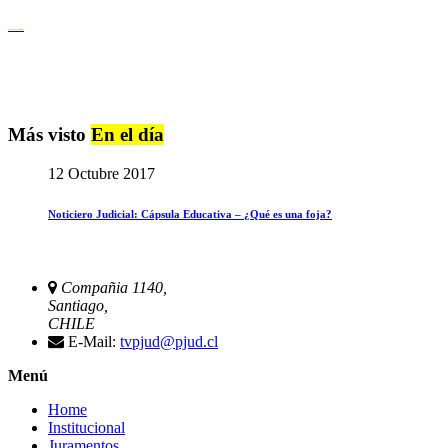
Igualdad de Género y No Discriminación
Más visto
En el día
12 Octubre 2017
Noticiero Judicial: Cápsula Educativa – ¿Qué es una foja?
Compañia 1140,
Santiago,
CHILE
E-Mail:
tvpjud@pjud.cl
Menú
Home
Institucional
Juramentos