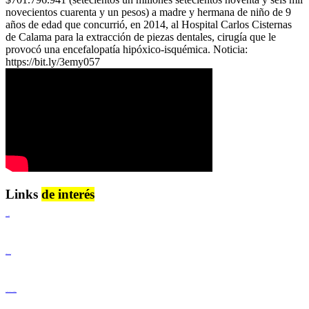
novecientos cuarenta y un pesos) a madre y hermana de niño de 9
años de edad que concurrió, en 2014, al Hospital Carlos Cisternas
de Calama para la extracción de piezas dentales, cirugía que le
provocó una encefalopatía hipóxico-isquémica. Noticia:
https://bit.ly/3emy057
Links
de interés
Lenguaje Claro
Derechos Humanos
Igualdad de Género y No Discriminación