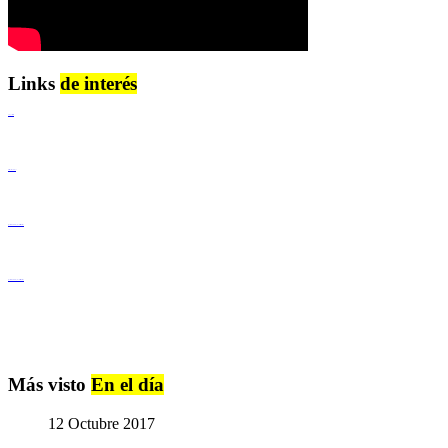
Links
de interés
Lenguaje Claro
Derechos Humanos
Igualdad de Género y No Discriminación
Igualdad de Género y No Discriminación
Más visto
En el día
12 Octubre 2017