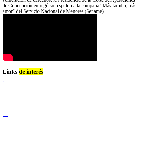
de Concepción entregó su respaldo a la campaña “Más familia, más
amor” del Servicio Nacional de Menores (Sename).
Links
de interés
Lenguaje Claro
Derechos Humanos
Igualdad de Género y No Discriminación
Igualdad de Género y No Discriminación