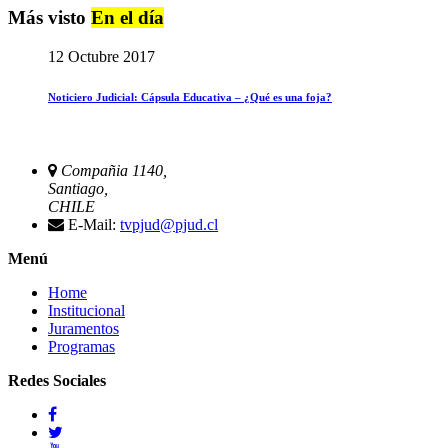
Más visto
En el día
12 Octubre 2017
Noticiero Judicial: Cápsula Educativa – ¿Qué es una foja?
Compañia 1140,
Santiago,
CHILE
E-Mail:
tvpjud@pjud.cl
Menú
Home
Institucional
Juramentos
Programas
Redes Sociales