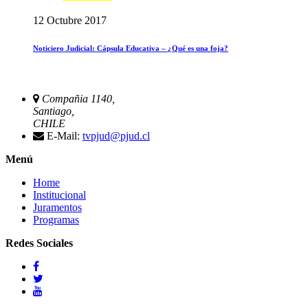
12 Octubre 2017
Noticiero Judicial: Cápsula Educativa – ¿Qué es una foja?
Compañia 1140,
Santiago,
CHILE
E-Mail:
tvpjud@pjud.cl
Menú
Home
Institucional
Juramentos
Programas
Redes Sociales