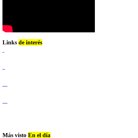
Links
de interés
Lenguaje Claro
Derechos Humanos
Igualdad de Género y No Discriminación
Igualdad de Género y No Discriminación
Más visto
En el día