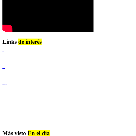
Links
de interés
Lenguaje Claro
Derechos Humanos
Igualdad de Género y No Discriminación
Igualdad de Género y No Discriminación
Más visto
En el día