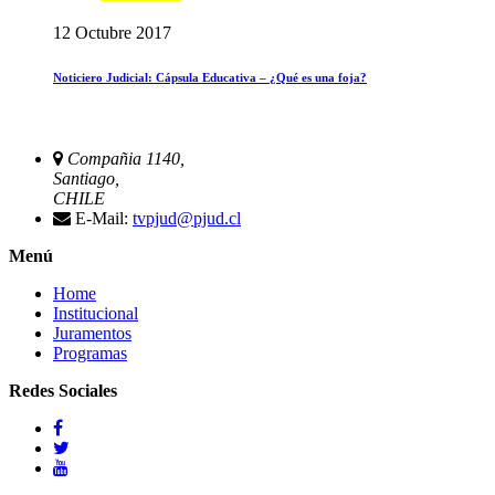
12 Octubre 2017
Noticiero Judicial: Cápsula Educativa – ¿Qué es una foja?
Compañia 1140,
Santiago,
CHILE
E-Mail:
tvpjud@pjud.cl
Menú
Home
Institucional
Juramentos
Programas
Redes Sociales