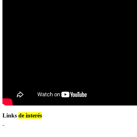
Links
de interés
Lenguaje Claro