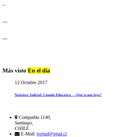
Derechos Humanos
Igualdad de Género y No Discriminación
Igualdad de Género y No Discriminación
Más visto
En el día
12 Octubre 2017
Noticiero Judicial: Cápsula Educativa – ¿Qué es una foja?
Compañia 1140,
Santiago,
CHILE
E-Mail:
tvpjud@pjud.cl