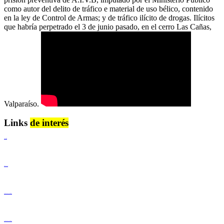
como autor del delito de tráfico e material de uso bélico, contenido
en la ley de Control de Armas; y de tráfico ilícito de drogas. Ilícitos
que habría perpetrado el 3 de junio pasado, en el cerro Las Cañas,
Valparaíso.
Links
de interés
Lenguaje Claro
Derechos Humanos
Igualdad de Género y No Discriminación
Igualdad de Género y No Discriminación