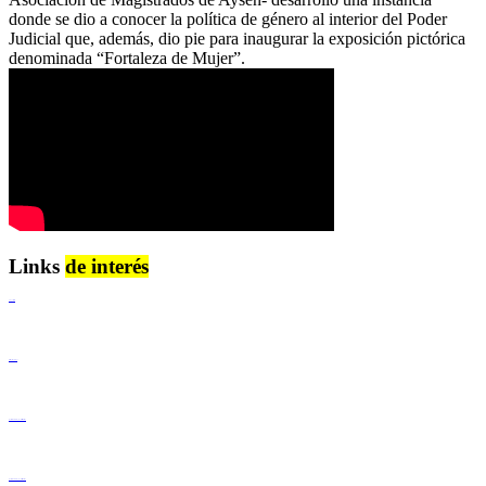
donde se dio a conocer la política de género al interior del Poder
Judicial que, además, dio pie para inaugurar la exposición pictórica
denominada “Fortaleza de Mujer”.
Links
de interés
Lenguaje Claro
Derechos Humanos
Igualdad de Género y No Discriminación
Igualdad de Género y No Discriminación