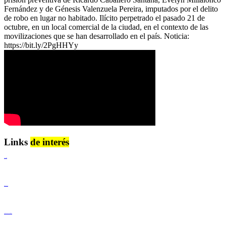
Fernández y de Génesis Valenzuela Pereira, imputados por el delito
de robo en lugar no habitado. Ilícito perpetrado el pasado 21 de
octubre, en un local comercial de la ciudad, en el contexto de las
movilizaciones que se han desarrollado en el país. Noticia:
https://bit.ly/2PgHHYy
Links
de interés
Lenguaje Claro
Derechos Humanos
Igualdad de Género y No Discriminación