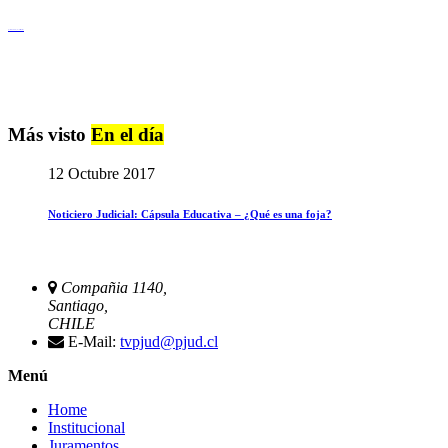
Igualdad de Género y No Discriminación
Más visto
En el día
12 Octubre 2017
Noticiero Judicial: Cápsula Educativa – ¿Qué es una foja?
Compañia 1140,
Santiago,
CHILE
E-Mail:
tvpjud@pjud.cl
Menú
Home
Institucional
Juramentos