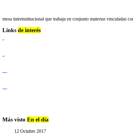
mesa interinstitucional que trabaja en conjunto materias vinculadas co
Links
de interés
Lenguaje Claro
Derechos Humanos
Igualdad de Género y No Discriminación
Igualdad de Género y No Discriminación
Más visto
En el día
12 Octubre 2017