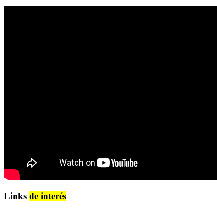
Links
de interés
Lenguaje Claro