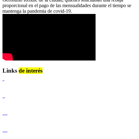
proporcional en el pago de las mensualidades durante el tiempo se
mantenga la pandemia de covid-19.
Links
de interés
Lenguaje Claro
Derechos Humanos
Igualdad de Género y No Discriminación
Igualdad de Género y No Discriminación