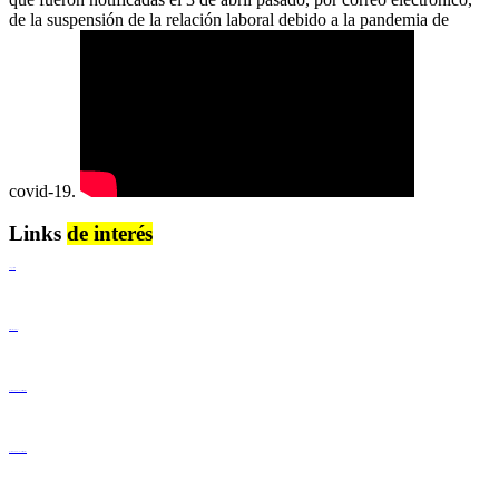
de la suspensión de la relación laboral debido a la pandemia de
covid-19.
Links
de interés
Lenguaje Claro
Derechos Humanos
Igualdad de Género y No Discriminación
Igualdad de Género y No Discriminación