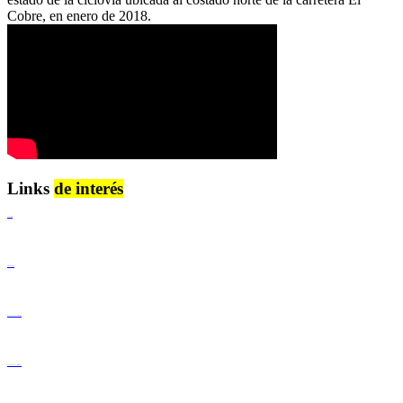
Cobre, en enero de 2018.
Links
de interés
Lenguaje Claro
Derechos Humanos
Igualdad de Género y No Discriminación
Igualdad de Género y No Discriminación