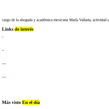
cargo de la abogada y académica mexicana María Vallarta, actividad qu
Links
de interés
Lenguaje Claro
Derechos Humanos
Igualdad de Género y No Discriminación
Igualdad de Género y No Discriminación
Más visto
En el día