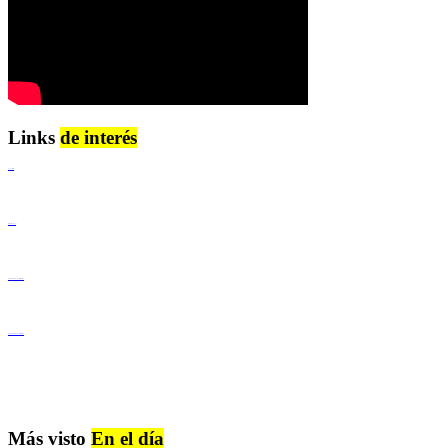
Links
de interés
Lenguaje Claro
Derechos Humanos
Igualdad de Género y No Discriminación
Igualdad de Género y No Discriminación
Más visto
En el día