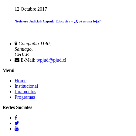
12 Octubre 2017
Noticiero Judicial: Cápsula Educativa – ¿Qué es una foja?
Compañia 1140,
Santiago,
CHILE
E-Mail:
tvpjud@pjud.cl
Menú
Home
Institucional
Juramentos
Programas
Redes Sociales