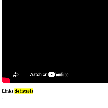
Links
de interés
Lenguaje Claro