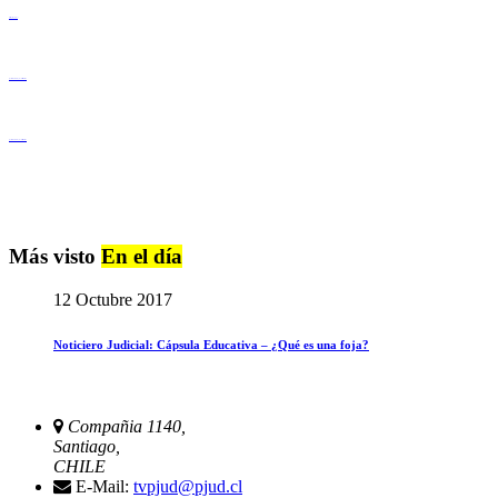
Derechos Humanos
Igualdad de Género y No Discriminación
Igualdad de Género y No Discriminación
Más visto
En el día
12 Octubre 2017
Noticiero Judicial: Cápsula Educativa – ¿Qué es una foja?
Compañia 1140,
Santiago,
CHILE
E-Mail:
tvpjud@pjud.cl