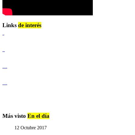
Links
de interés
Lenguaje Claro
Derechos Humanos
Igualdad de Género y No Discriminación
Igualdad de Género y No Discriminación
Más visto
En el día
12 Octubre 2017