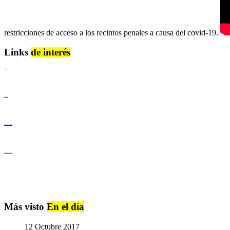
restricciones de acceso a los recintos penales a causa del covid-19.
Links
de interés
Lenguaje Claro
Derechos Humanos
Igualdad de Género y No Discriminación
Igualdad de Género y No Discriminación
Más visto
En el día
12 Octubre 2017