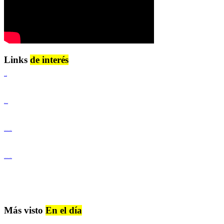
Links
de interés
Lenguaje Claro
Derechos Humanos
Igualdad de Género y No Discriminación
Igualdad de Género y No Discriminación
Más visto
En el día