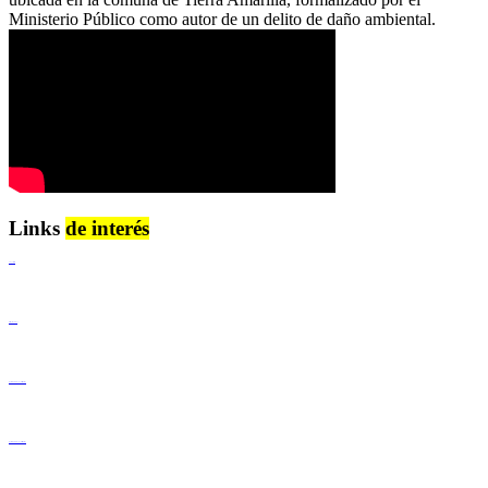
Ministerio Público como autor de un delito de daño ambiental.
Links
de interés
Lenguaje Claro
Derechos Humanos
Igualdad de Género y No Discriminación
Igualdad de Género y No Discriminación