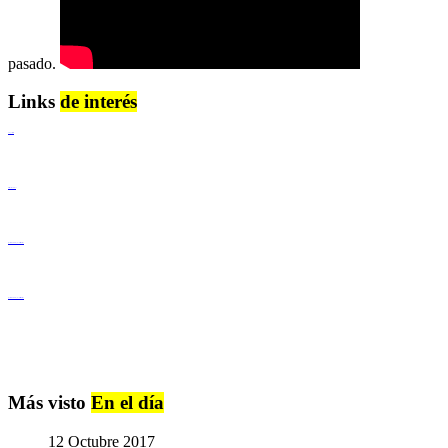
pasado.
Links
de interés
Lenguaje Claro
Derechos Humanos
Igualdad de Género y No Discriminación
Igualdad de Género y No Discriminación
Más visto
En el día
12 Octubre 2017