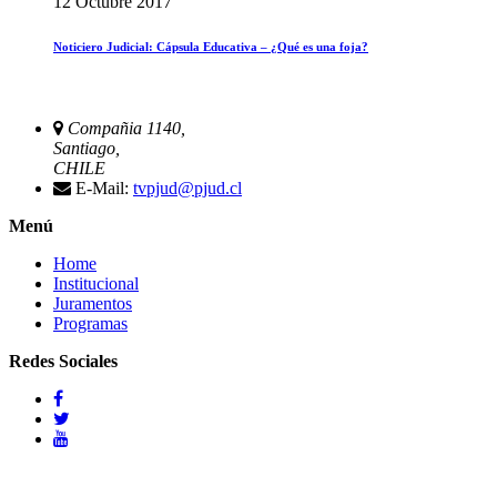
12 Octubre 2017
Noticiero Judicial: Cápsula Educativa – ¿Qué es una foja?
Compañia 1140,
Santiago,
CHILE
E-Mail:
tvpjud@pjud.cl
Menú
Home
Institucional
Juramentos
Programas
Redes Sociales