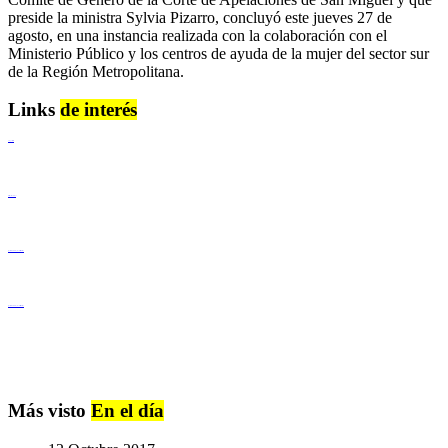
preside la ministra Sylvia Pizarro, concluyó este jueves 27 de
agosto, en una instancia realizada con la colaboración con el
Ministerio Público y los centros de ayuda de la mujer del sector sur
de la Región Metropolitana.
Links
de interés
Lenguaje Claro
Derechos Humanos
Igualdad de Género y No Discriminación
Igualdad de Género y No Discriminación
Más visto
En el día