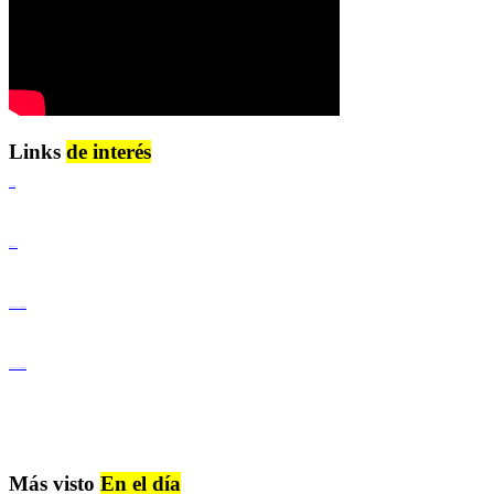
Links
de interés
Lenguaje Claro
Derechos Humanos
Igualdad de Género y No Discriminación
Igualdad de Género y No Discriminación
Más visto
En el día