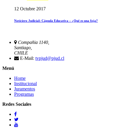
12 Octubre 2017
Noticiero Judicial: Cápsula Educativa – ¿Qué es una foja?
Compañia 1140,
Santiago,
CHILE
E-Mail:
tvpjud@pjud.cl
Menú
Home
Institucional
Juramentos
Programas
Redes Sociales