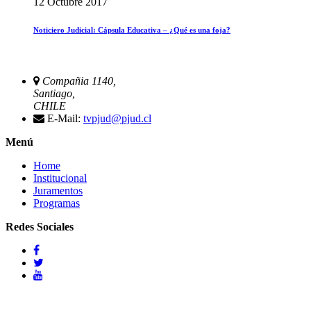
12 Octubre 2017
Noticiero Judicial: Cápsula Educativa – ¿Qué es una foja?
Compañia 1140,
Santiago,
CHILE
E-Mail:
tvpjud@pjud.cl
Menú
Home
Institucional
Juramentos
Programas
Redes Sociales