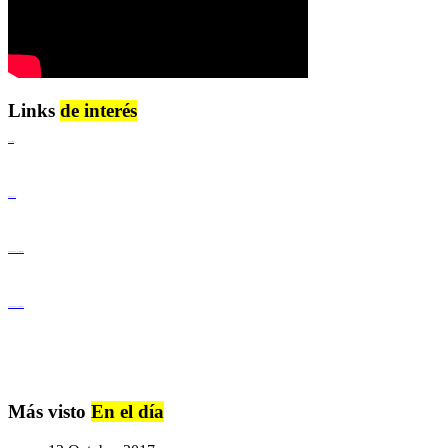
Links
de interés
Lenguaje Claro
Derechos Humanos
Igualdad de Género y No Discriminación
Igualdad de Género y No Discriminación
Más visto
En el día