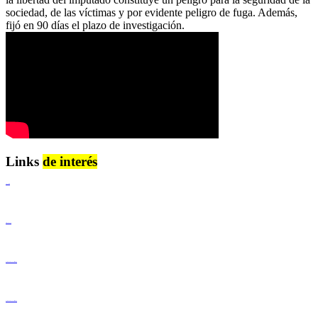
sociedad, de las víctimas y por evidente peligro de fuga. Además,
fijó en 90 días el plazo de investigación.
Links
de interés
Lenguaje Claro
Derechos Humanos
Igualdad de Género y No Discriminación
Igualdad de Género y No Discriminación