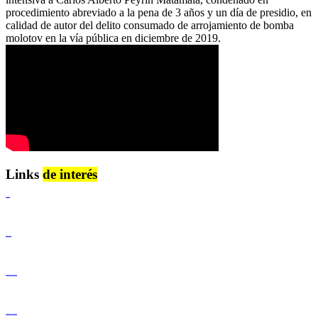
procedimiento abreviado a la pena de 3 años y un día de presidio, en
calidad de autor del delito consumado de arrojamiento de bomba
molotov en la vía pública en diciembre de 2019.
Links
de interés
Lenguaje Claro
Derechos Humanos
Igualdad de Género y No Discriminación
Igualdad de Género y No Discriminación