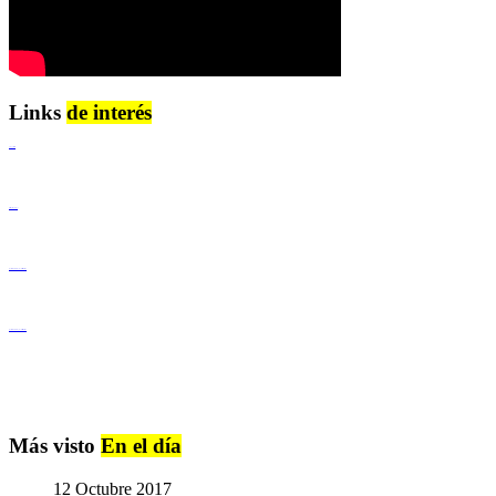
Links
de interés
Lenguaje Claro
Derechos Humanos
Igualdad de Género y No Discriminación
Igualdad de Género y No Discriminación
Más visto
En el día
12 Octubre 2017