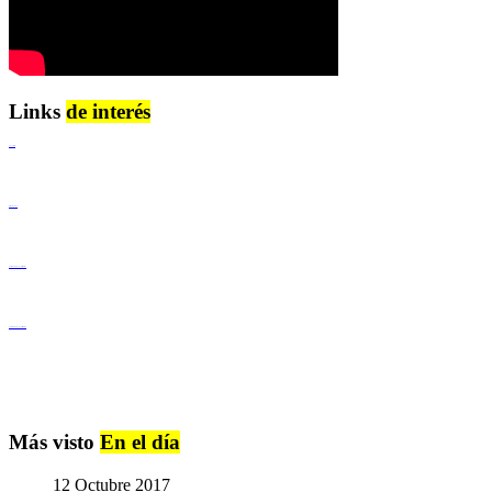
Links
de interés
Lenguaje Claro
Derechos Humanos
Igualdad de Género y No Discriminación
Igualdad de Género y No Discriminación
Más visto
En el día
12 Octubre 2017