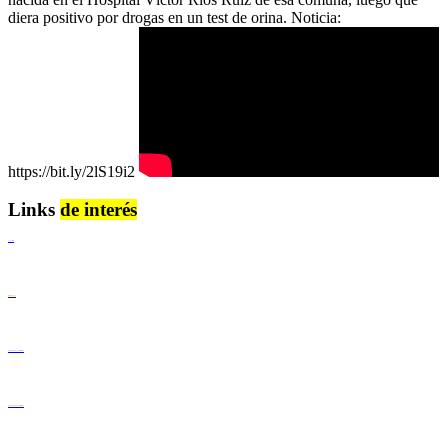
diera positivo por drogas en un test de orina. Noticia:
https://bit.ly/2lS19i2
Links
de interés
Lenguaje Claro
Derechos Humanos
Igualdad de Género y No Discriminación
Igualdad de Género y No Discriminación