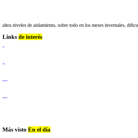
altos niveles de aislamiento, sobre todo en los meses invernales, dificu
Links
de interés
Lenguaje Claro
Derechos Humanos
Igualdad de Género y No Discriminación
Igualdad de Género y No Discriminación
Más visto
En el día