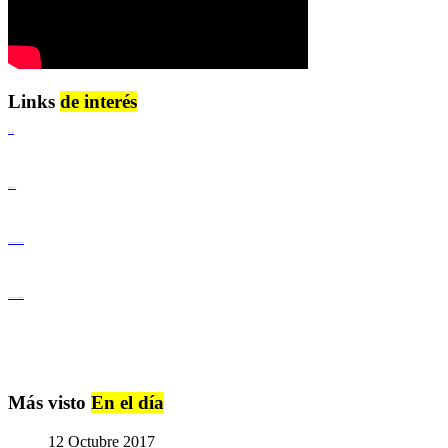
Links
de interés
Lenguaje Claro
Derechos Humanos
Igualdad de Género y No Discriminación
Igualdad de Género y No Discriminación
Más visto
En el día
12 Octubre 2017