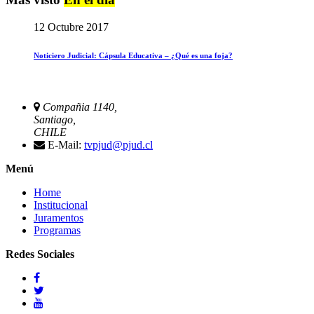
12 Octubre 2017
Noticiero Judicial: Cápsula Educativa – ¿Qué es una foja?
Compañia 1140,
Santiago,
CHILE
E-Mail:
tvpjud@pjud.cl
Menú
Home
Institucional
Juramentos
Programas
Redes Sociales