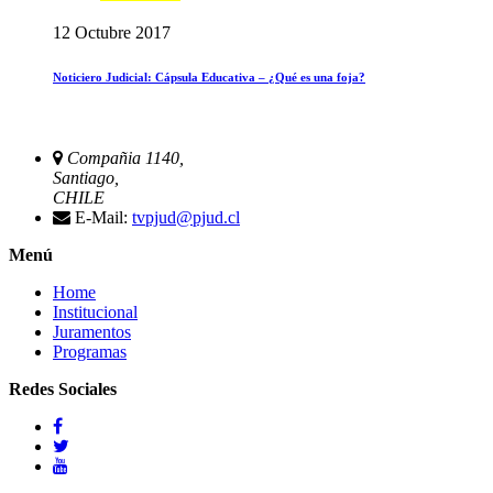
12 Octubre 2017
Noticiero Judicial: Cápsula Educativa – ¿Qué es una foja?
Compañia 1140,
Santiago,
CHILE
E-Mail:
tvpjud@pjud.cl
Menú
Home
Institucional
Juramentos
Programas
Redes Sociales