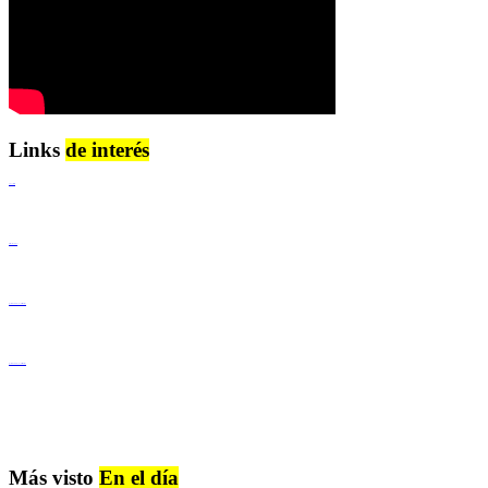
Links
de interés
Lenguaje Claro
Derechos Humanos
Igualdad de Género y No Discriminación
Igualdad de Género y No Discriminación
Más visto
En el día