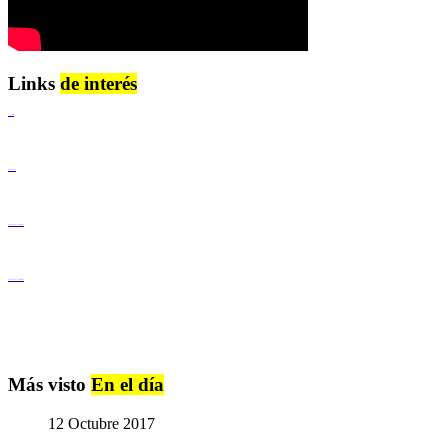
Links
de interés
Lenguaje Claro
Derechos Humanos
Igualdad de Género y No Discriminación
Igualdad de Género y No Discriminación
Más visto
En el día
12 Octubre 2017