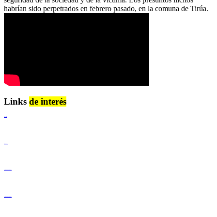
habrían sido perpetrados en febrero pasado, en la comuna de Tirúa.
Links
de interés
Lenguaje Claro
Derechos Humanos
Igualdad de Género y No Discriminación
Igualdad de Género y No Discriminación