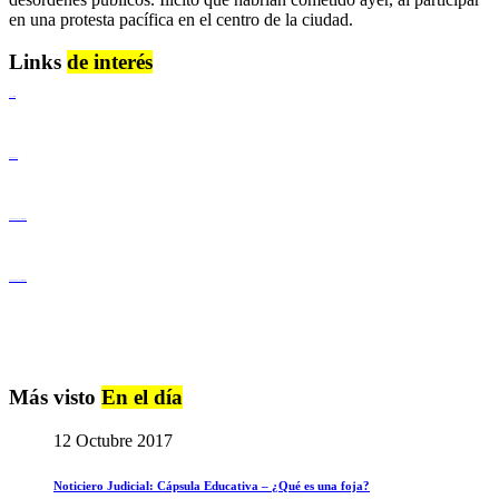
en una protesta pacífica en el centro de la ciudad.
Links
de interés
Lenguaje Claro
Derechos Humanos
Igualdad de Género y No Discriminación
Igualdad de Género y No Discriminación
Más visto
En el día
12 Octubre 2017
Noticiero Judicial: Cápsula Educativa – ¿Qué es una foja?