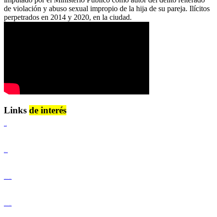
de violación y abuso sexual impropio de la hija de su pareja. Ilícitos
perpetrados en 2014 y 2020, en la ciudad.
Links
de interés
Lenguaje Claro
Derechos Humanos
Igualdad de Género y No Discriminación
Igualdad de Género y No Discriminación