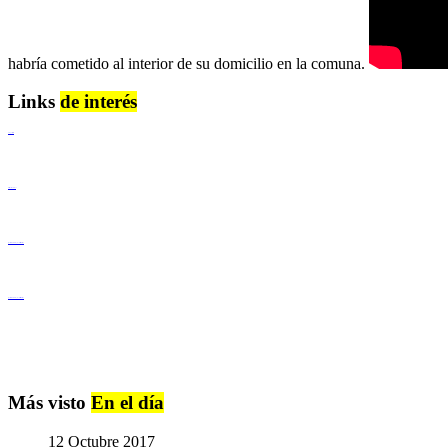
habría cometido al interior de su domicilio en la comuna.
Links
de interés
Lenguaje Claro
Derechos Humanos
Igualdad de Género y No Discriminación
Igualdad de Género y No Discriminación
Más visto
En el día
12 Octubre 2017